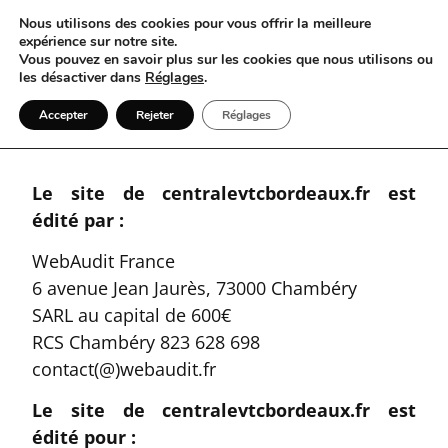
Nous utilisons des cookies pour vous offrir la meilleure
expérience sur notre site.
Vous pouvez en savoir plus sur les cookies que nous utilisons ou
les désactiver dans
Réglages
.
06 17 87 36 50
Accepter
Rejeter
Réglages
Le site de centralevtcbordeaux.fr est
édité par :
WebAudit France
6 avenue Jean Jaurès, 73000 Chambéry
SARL au capital de 600€
RCS Chambéry 823 628 698
contact(@)webaudit.fr
Le site de centralevtcbordeaux.fr est
édité pour :